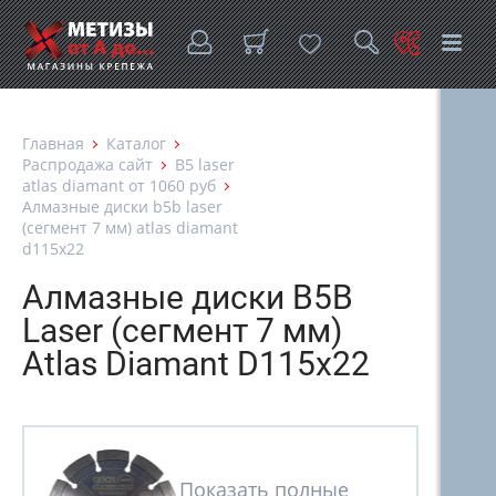
Главная
Каталог
Распродажа сайт
B5 laser
atlas diamant от 1060 руб
Алмазные диски b5b laser
(сегмент 7 мм) atlas diamant
d115x22
Алмазные диски B5B
Laser (сегмент 7 мм)
Atlas Diamant D115x22