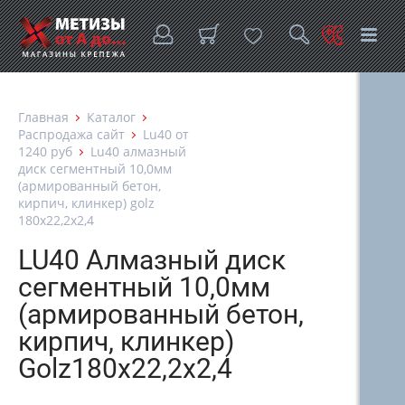
Главная
Каталог
Распродажа сайт
Lu40 от
1240 руб
Lu40 алмазный
диск сегментный 10,0мм
(армированный бетон,
кирпич, клинкер) golz
180х22,2х2,4
LU40 Алмазный диск
сегментный 10,0мм
(армированный бетон,
кирпич, клинкер)
Golz180х22,2х2,4