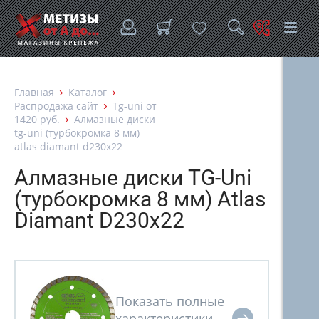
Главная
Каталог
Распродажа сайт
Tg-uni от
1420 руб.
Алмазные диски
tg-uni (турбокромка 8 мм)
atlas diamant d230x22
Алмазные диски TG-Uni
(турбокромка 8 мм) Atlas
Diamant D230x22