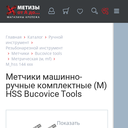
Главная
Каталог
Ручной
инструмент
Резьбонарезной инструмент
Метчики
Bucovice tools
Метрическая (м, mf)
M_hss 144 ххх
Метчики машинно-
ручные комплектные (М)
HSS Bucovice Tools