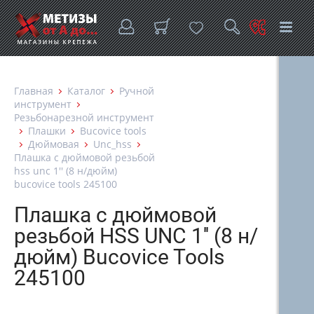
Главная
Каталог
Ручной
инструмент
Резьбонарезной инструмент
Плашки
Bucovice tools
Дюймовая
Unc_hss
Плашка с дюймовой резьбой
hss unc 1'' (8 н/дюйм)
bucovice tools 245100
Плашка с дюймовой
резьбой HSS UNC 1'' (8 н/
дюйм) Bucovice Tools
245100