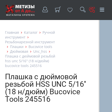
Главная
Каталог
Ручной
инструмент
Резьбонарезной инструмент
Плашки
Bucovice tools
Дюймовая
Unc_hss
Плашка с дюймовой резьбой
hss unc 5/16'' (18 н/дюйм)
bucovice tools 245516
Плашка с дюймовой
резьбой HSS UNC 5/16''
(18 н/дюйм) Bucovice
Tools 245516