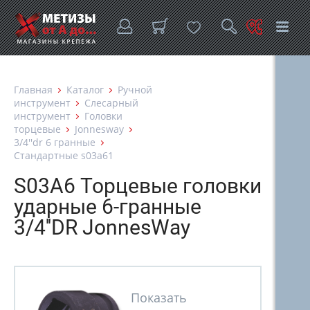
Главная
Каталог
Ручной
инструмент
Слесарный
инструмент
Головки
торцевые
Jonnesway
3/4''dr 6 гранные
Стандартные s03a61
S03A6 Торцевые головки
ударные 6-гранные
3/4''DR JonnesWay