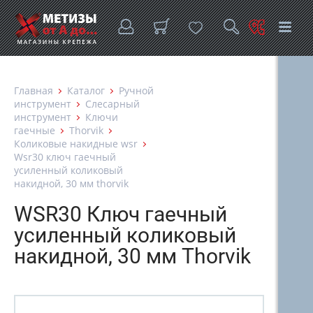
Главная
Каталог
Ручной
инструмент
Слесарный
инструмент
Ключи
гаечные
Thorvik
Коликовые накидные wsr
Wsr30 ключ гаечный
усиленный коликовый
накидной, 30 мм thorvik
WSR30 Ключ гаечный
усиленный коликовый
накидной, 30 мм Thorvik