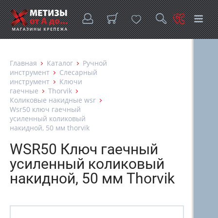
Главная
Каталог
Ручной
инструмент
Слесарный
инструмент
Ключи
гаечные
Thorvik
Коликовые накидные wsr
Wsr50 ключ гаечный
усиленный коликовый
накидной, 50 мм thorvik
WSR50 Ключ гаечный
усиленный коликовый
накидной, 50 мм Thorvik