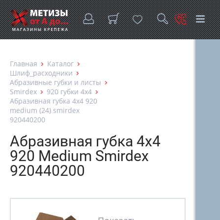
Главная
Каталог
Шлиф_расходники
Абразивные губки и листы
Smirdex
920 губки 4х4
Абразивная губка 4х4 920
medium (24) smirdex
920440200
Абразивная губка 4х4
920 Medium Smirdex
920440200