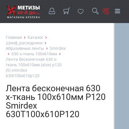
Главная
Каталог
Шлиф_расходники
Абразивные ленты
Smirdex
630 х-ткань 100x610мм
Лента бесконечная 630 х-
ткань 100x610мм (alox) p120
(5) smirdex
630t100х610p120
Лента бесконечная 630
х-ткань 100x610мм P120
Smirdex
630T100х610P120