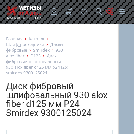
Главная
Каталог
Шлиф_расходники
Диски
фибровые
Smirdex
930
alox fiber
D125
Диск
фибровый шлифовальный
930 alox fiber d125 мм p24 (25)
smirdex 9300125024
Диск фибровый
шлифовальный 930 alox
fiber d125 мм P24
Smirdex 9300125024