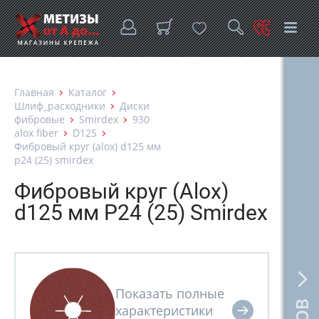
Главная
Каталог
Шлиф_расходники
Диски
фибровые
Smirdex
930
alox fiber
D125
Фибровый круг (alox) d125 мм
p24 (25) smirdex
Фибровый круг (Alox)
d125 мм P24 (25) Smirdex