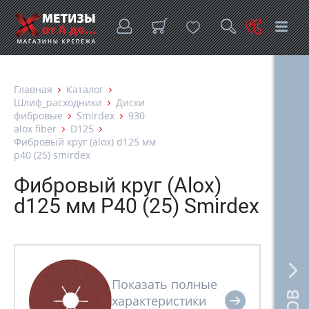
Главная
Каталог
Шлиф_расходники
Диски
фибровые
Smirdex
930
alox fiber
D125
Фибровый круг (alox) d125 мм
p40 (25) smirdex
Фибровый круг (Alox)
d125 мм P40 (25) Smirdex