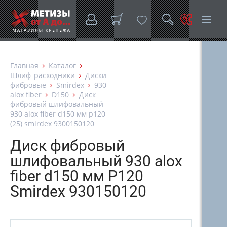
Главная
Каталог
Шлиф_расходники
Диски
фибровые
Smirdex
930
alox fiber
D150
Диск
фибровый шлифовальный
930 alox fiber d150 мм p120
(25) smirdex 9300150120
Диск фибровый
шлифовальный 930 alox
fiber d150 мм P120
Smirdex 930150120