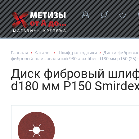
Главная
Каталог
Шлиф_расходники
Диски фибровы
фибровый шлифовальный 930 alox fiber d180 мм p150 (25) 
Диск фибровый шлифо
d180 мм P150 Smirde