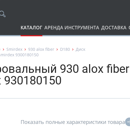
КАТАЛОГ
АРЕНДА ИНСТРУМЕНТА
ДОСТАВКА
е
Smirdex
930 alox fiber
D180
Диск
smirdex 9300180150
вальный 930 alox fiber
x 930180150