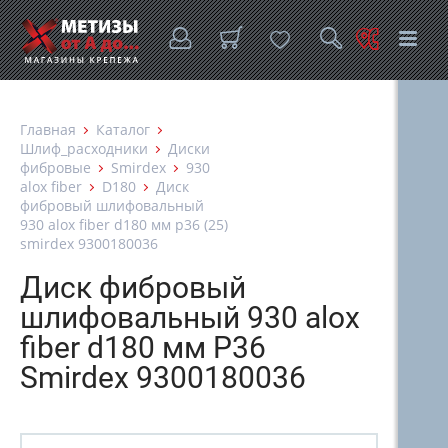
Главная
Каталог
Шлиф_расходники
Диски
фибровые
Smirdex
930
alox fiber
D180
Диск
фибровый шлифовальный
930 alox fiber d180 мм p36 (25)
smirdex 9300180036
Диск фибровый
шлифовальный 930 alox
fiber d180 мм P36
Smirdex 9300180036