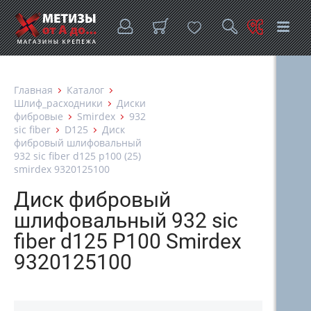
Главная
Каталог
Шлиф_расходники
Диски
фибровые
Smirdex
932
sic fiber
D125
Диск
фибровый шлифовальный
932 sic fiber d125 p100 (25)
smirdex 9320125100
Диск фибровый
шлифовальный 932 sic
fiber d125 P100 Smirdex
9320125100