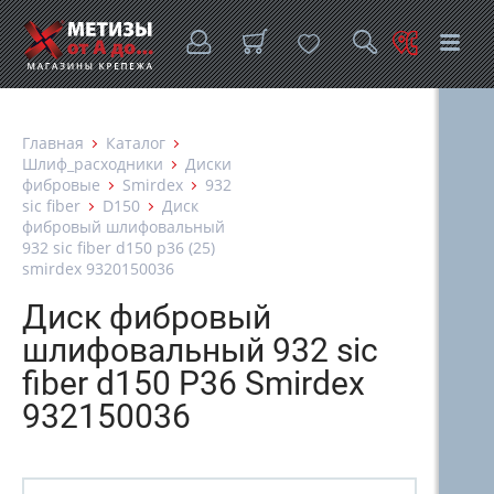
Главная
Каталог
Шлиф_расходники
Диски
фибровые
Smirdex
932
sic fiber
D150
Диск
фибровый шлифовальный
932 sic fiber d150 p36 (25)
smirdex 9320150036
Диск фибровый
шлифовальный 932 sic
fiber d150 P36 Smirdex
932150036