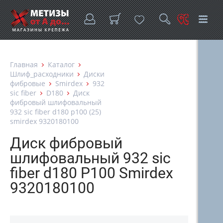
Главная
Каталог
Шлиф_расходники
Диски
фибровые
Smirdex
932
sic fiber
D180
Диск
фибровый шлифовальный
932 sic fiber d180 p100 (25)
smirdex 9320180100
Диск фибровый
шлифовальный 932 sic
fiber d180 P100 Smirdex
9320180100