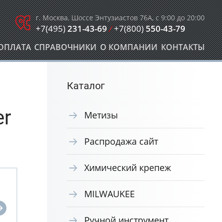
г. Москва, Шоссе Энтузиастов 76А, с 9:00 до 20:00
+7(495)
231-43-69
/
+7(800)
550-43-79
ОПЛАТА
СПРАВОЧНИКИ
О КОМПАНИИ
КОНТАКТЫ
Каталог
er
Метизы
Распродажа сайт
Химический крепеж
MILWAUKEE
Ручной инструмент