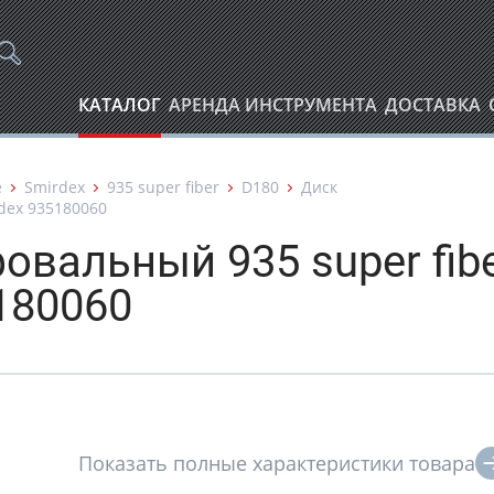
КАТАЛОГ
АРЕНДА ИНСТРУМЕНТА
ДОСТАВКА
е
Smirdex
935 super fiber
D180
Диск
dex 935180060
вальный 935 super fib
180060