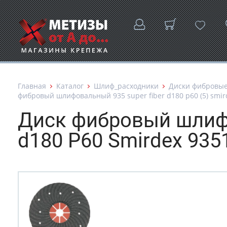
Главная
Каталог
Шлиф_расходники
Диски фибровы
фибровый шлифовальный 935 super fiber d180 p60 (5) smir
Диск фибровый шлифо
d180 P60 Smirdex 935