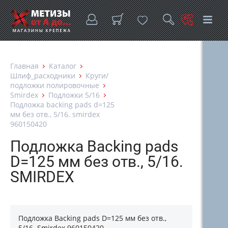
Главная
Каталог
Шлиф_расходники
Круги/
подложки полировочные
Smirdex
Подложки 5/16
Подложка backing pads d=125
мм без отв., 5/16. smirdex
960150420
Подложка Backing pads
D=125 мм без отв., 5/16.
SMIRDEX
Подложка Backing pads D=125 мм без отв.,
5/16. Smirdex 960150420