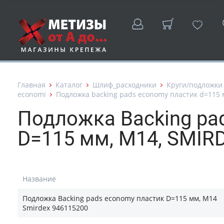
Главная
Каталог
Шлиф_расходники
Круги/подложки
economi
Подложка backing pads economy пластик d=115 
Подложка Backing pa
D=115 мм, М14, SMIR
Название
Подложка Backing pads economy пластик D=115 мм, М14
Smirdex 946115200