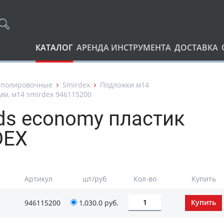
КАТАЛОГ
АРЕНДА ИНСТРУМЕНТА
ДОСТАВКА
 полировочные
Smirdex
Подложки м14
мм, м14 smirdex 946115200
ds economy пластик
DEX
Артикул
шт/руб
Кол-во
Купить
946115200
1,030.0
руб.