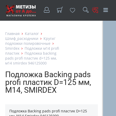
Главная
Каталог
Шлиф_расходники
Круги/
подложки полировочные
Smirdex
Подложки м14 profi
пластик
Подложка backing
pads profi пластик d=125 мм,
м14 smirdex 946125000
Подложка Backing pads
profi пластик D=125 мм,
М14, SMIRDEX
Подложка Backing pads profi пластик D=125
мм, М14 Smirdex 946125000