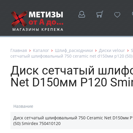
Главная
Каталог
Шлиф_расходники
Диски velour
сетчатый шлифовальный 750 ceramic net d150мм p120 (50)
Диск сетчатый шлифо
Net D150мм P120 Smi
Название
Диск сетчатый шлифовальный 750 Ceramic Net D150мм P
(50) Smirdex 750410120