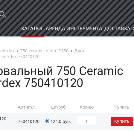
КАТАЛОГ
АРЕНДА ИНСТРУМЕНТА
ДОСТАВКА
Smirdex
750 ceramic net
D150
Диск
 smirdex 750410120
вальный 750 Ceramic
rdex 750410120
Артикул
шт/руб
Кол-во
Купить
120
750410120
124.0
руб.