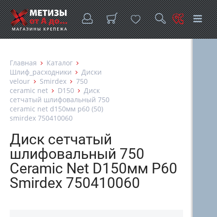
Главная
Каталог
Шлиф_расходники
Диски
velour
Smirdex
750
ceramic net
D150
Диск
сетчатый шлифовальный 750
ceramic net d150мм p60 (50)
smirdex 750410060
Диск сетчатый
шлифовальный 750
Ceramic Net D150мм P60
Smirdex 750410060