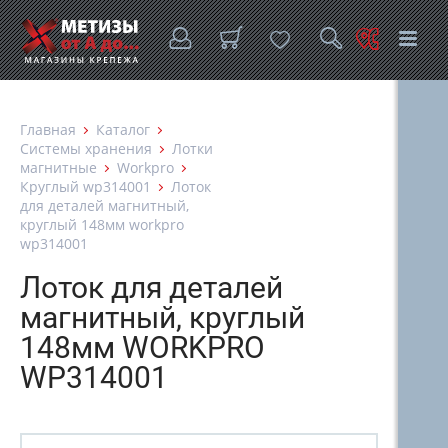
Главная
Каталог
Системы хранения
Лотки
магнитные
Workpro
Круглый wp314001
Лоток
для деталей магнитный,
круглый 148мм workpro
wp314001
Лоток для деталей
магнитный, круглый
148мм WORKPRO
WP314001