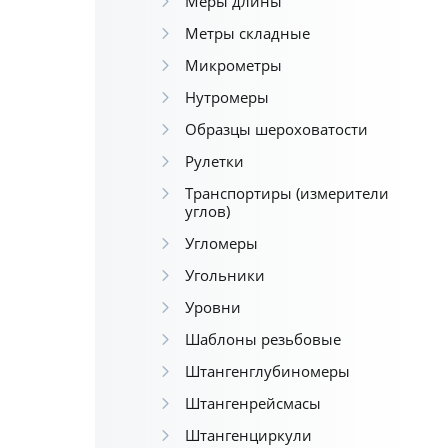
Меры длины
Метры складные
Микрометры
Нутромеры
Образцы шероховатости
Рулетки
Транспортиры (измерители
углов)
Угломеры
Угольники
Уровни
Шаблоны резьбовые
Штангенглубиномеры
Штангенрейсмасы
Штангенциркули