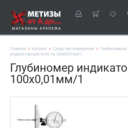
Главная
Каталог
Средства измерения
Глубиномеры
индикаторный links ги 100x0,01мм/1
Глубиномер индикато
100x0,01мм/1