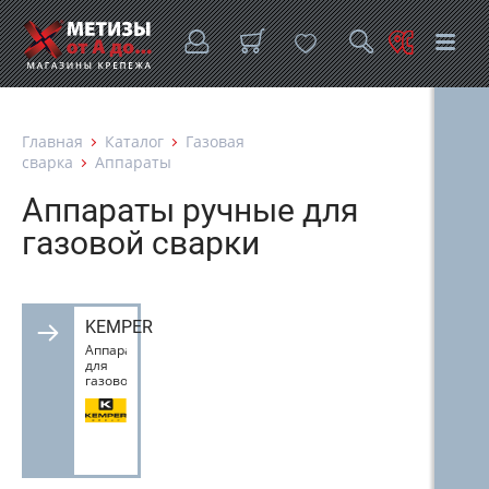
Главная
Каталог
Газовая
сварка
Аппараты
Аппараты ручные для
газовой сварки
KEMPER
Аппараты
для
газовой
сварки
kEMPER
/
Италия/