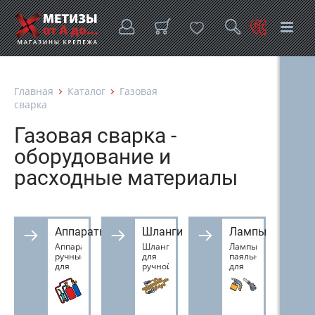
Главная
Каталог
Газовая
сварка
Газовая сварка -
оборудование и
расходные материалы
Аппараты
Шланги
Лампы
Аппараты
Шланги
Лампы
ручные
для
паяльные
для
ручной
для
газовой
газовой
газовой
сварки
сварки
сварки