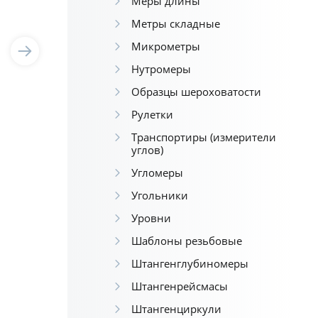
Меры длины
Метры складные
Микрометры
Нутромеры
Образцы шероховатости
Рулетки
Транспортиры (измерители
углов)
Угломеры
Угольники
Уровни
Шаблоны резьбовые
Штангенглубиномеры
Штангенрейсмасы
Штангенциркули