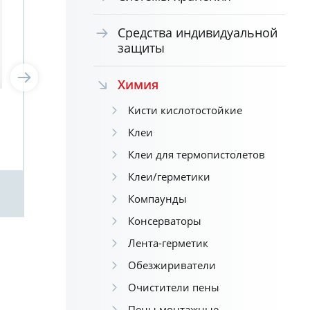
Средства индивидуальной
защиты
Химия
Кисти кислотостойкие
Электролит Electrolyte
Liquid (жидкий) 1,0 кг
Клеи
Boldrex El01El00010Bl
Клеи для термопистолетов
Клеи/герметики
Посмотреть
Компаунды
Консерваторы
Лента-герметик
Обезжириватели
Очистители пены
Пены монтажные