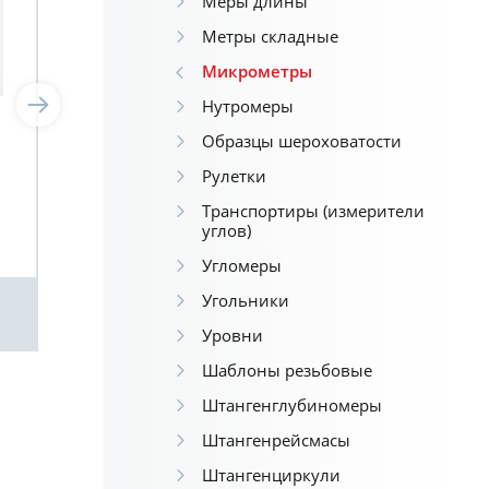
Меры длины
Метры складные
Микрометры
Нутромеры
Микрометр гладкий с
Ми
Образцы шероховатости
твердосплавными
LIN
Рулетки
вставками LINKS МК 0-
25мм/0,01
Транспортиры (измерители
углов)
Угломеры
Угольники
Посмотреть
Уровни
Шаблоны резьбовые
Штангенглубиномеры
Штангенрейсмасы
Штангенциркули