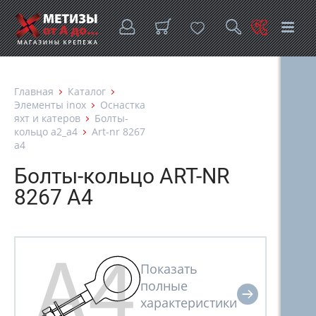
Главная
Каталог
Элементы inox
Оснастка
яхт и катеров
Болты-
кольцо а2_а4
Art-nr 8267
a4
Болты-кольцо ART-NR
8267 A4