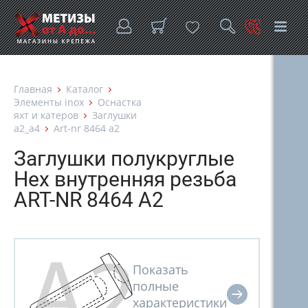
Главная
Каталог
Элементы inox
Оснастка
яхт и катеров
Заглушки
а2_а4
Art-nr 8464 a2
Заглушки полукруглые
Hex внутренняя резьба
ART-NR 8464 A2