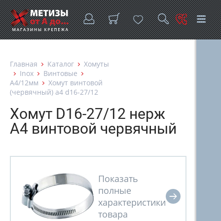
Главная
Каталог
Хомуты
Inox
Винтовые
A4/12мм
Хомут винтовой
(червячный) a4 d16-27/12
Хомут D16-27/12 нерж
А4 винтовой червячный