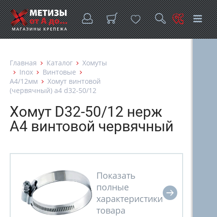
Главная
Каталог
Хомуты
Inox
Винтовые
A4/12мм
Хомут винтовой
(червячный) a4 d32-50/12
Хомут D32-50/12 нерж
А4 винтовой червячный