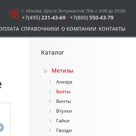
г. Москва, Шоссе Энтузиастов 76А, с 9:00 до 20:00
+7(495)
231-43-69
/
+7(800)
550-43-79
ОПЛАТА
СПРАВОЧНИКИ
О КОМПАНИИ
КОНТАКТЫ
Каталог
Метизы
е
Анкера
Болты
Винты
Втулки
Гайки
Гвозди