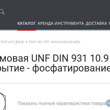
КАТАЛОГ
АРЕНДА ИНСТРУМЕНТА
ДОСТАВКА
 10.9 unf_фосф
Болт din 931 неполная резьба
ймовая UNF DIN 931 10.9
рытие - фосфатировани