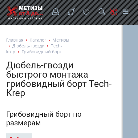
Главная
Каталог
Метизы
Дюбель-гвозди
Tech-
krep
Грибовидный борт
Дюбель-гвозди
быстрого монтажа
грибовидный борт Tech-
Krep
Грибовидный борт по
размерам