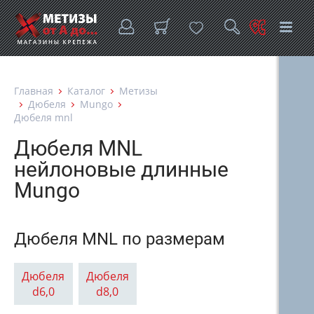
Главная
Каталог
Метизы
Дюбеля
Mungo
Дюбеля mnl
Дюбеля MNL
нейлоновые длинные
Mungo
Дюбеля MNL по размерам
Дюбеля
Дюбеля
d6,0
d8,0