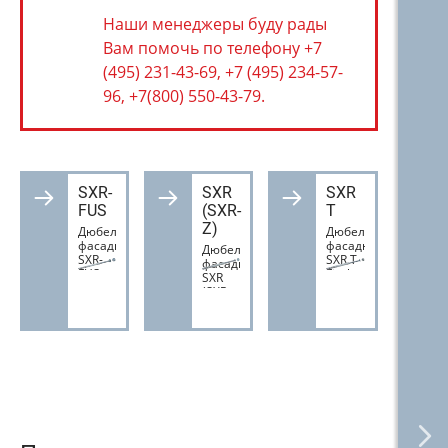
Наши менеджеры буду рады
Вам помочь по телефону +7
(495) 231-43-69, +7 (495) 234-57-
96, +7(800) 550-43-79.
SXR-
SXR
SXR
FUS
(SXR-
T
Z)
Дюбеля
Дюбеля
фасадные
фасадные
Дюбеля
SXR-
SXR T
фасадные
FUS
Fischer
SXR
Fischer
(SXR-
Z)
Fischer