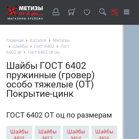
Главная
Каталог
Метизы
Шайбы
Гост 6402
Гост
6402 оt
Гост 6402 оt оц
Шайбы ГОСТ 6402
пружинные (гровер)
особо тяжелые (ОТ)
Покрытие-цинк
ГОСТ 6402 ОT оц по размерам
Шайбы
Шайбы
Шайбы
Шайбы
М10
М12
М14
М16