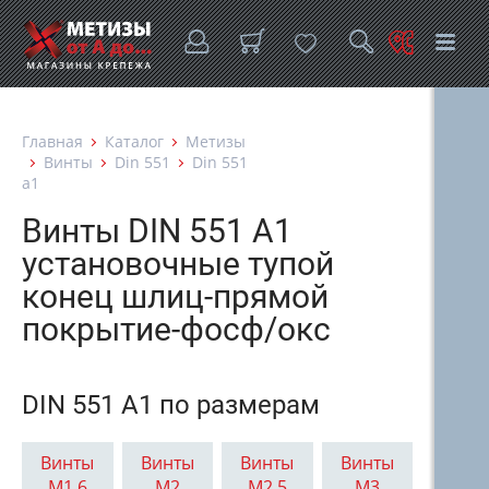
Главная
Каталог
Метизы
Винты
Din 551
Din 551
a1
Винты DIN 551 A1
установочные тупой
конец шлиц-прямой
покрытие-фосф/окс
DIN 551 A1 по размерам
Винты
Винты
Винты
Винты
М1,6
М2
М2,5
М3