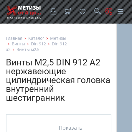
Главная
Каталог
Метизы
Винты
Din 912
Din 912
а2
Винты м2,5
Винты М2,5 DIN 912 A2
нержавеющие
цилиндрическая головка
внутренний
шестигранник