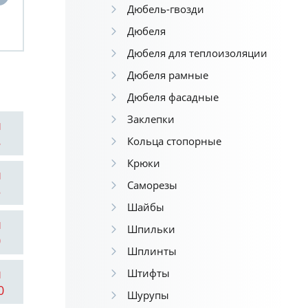
Дюбель-гвозди
Дюбеля
Дюбеля для теплоизоляции
Дюбеля рамные
Дюбеля фасадные
Заклепки
ы
8
Кольца стопорные
Крюки
ы
Саморезы
5
Шайбы
ы
Шпильки
0
Шплинты
ы
Штифты
0
Шурупы