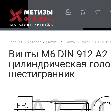
Главная
Каталог
Метизы
Винты
Din 912
Din 912
Винты М6 DIN 912 A
цилиндрическая голо
шестигранник