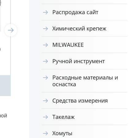
Распродажа сайт
Химический крепеж
Винт DIN 912
Вин
MILWAUKEE
а
цилиндрическая головка
цил
внутр_шестигранник A4
вну
Ручной инструмент
М2,5х8
М2,
Расходные материалы и
оснастка
Посмотреть
Средства измерения
ной
Такелаж
Хомуты