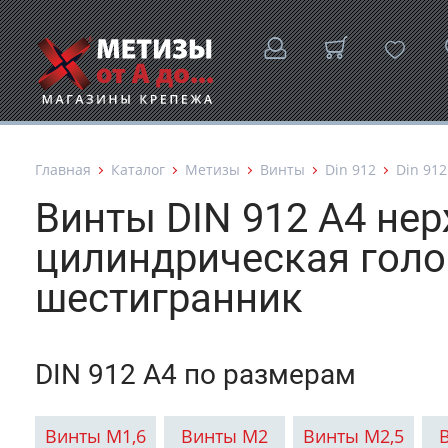
Главная
Каталог
Метизы
Винты
Din 912
Din 912
Винты DIN 912 A4 н
цилиндрическая голо
шестигранник
DIN 912 А4 по размерам
Винты М1,6
Винты М2
Винты М2,5