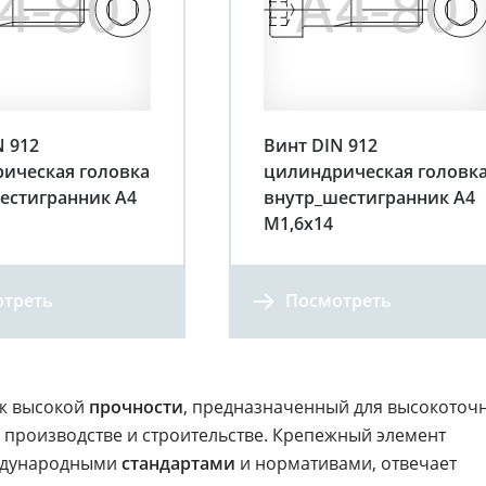
N 912
Винт DIN 912
ическая головка
цилиндрическая головк
естигранник A4
внутр_шестигранник A4
М1,6х14
треть
Посмотреть
ж высокой
прочности
, предназначенный для высокоточ
производстве и строительстве. Крепежный элемент
еждународными
стандартами
и нормативами, отвечает