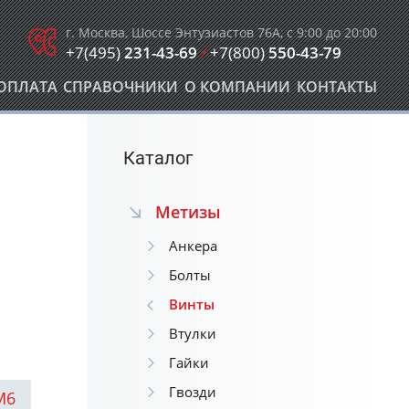
г. Москва, Шоссе Энтузиастов 76А, с 9:00 до 20:00
+7(495)
231-43-69
/
+7(800)
550-43-79
ОПЛАТА
СПРАВОЧНИКИ
О КОМПАНИИ
КОНТАКТЫ
Каталог
Метизы
Анкера
Болты
Винты
Втулки
Гайки
Гвозди
М6