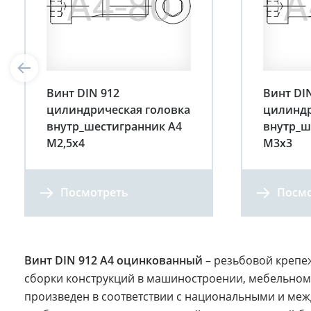
Винт DIN 912
Винт DI
цилиндрическая головка
цилиндр
внутр_шестигранник A4
внутр_ш
М2,5х4
М3х3
Посмотреть
Посмо
Винт DIN 912 A4 оцинкованный
– резьбовой крепе
сборки конструкций в машиностроении, мебельном 
произведен в соответствии с национальными и м