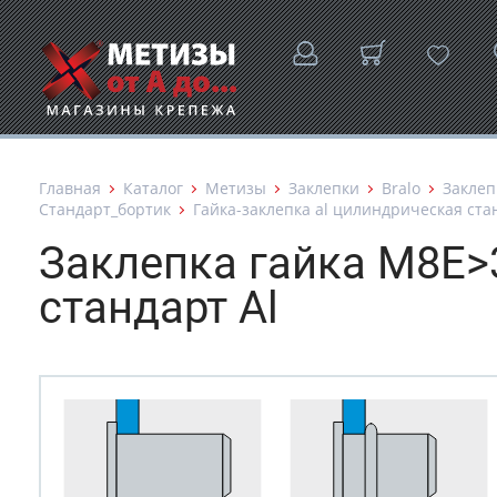
Главная
Каталог
Метизы
Заклепки
Bralo
Заклеп
Стандарт_бортик
Гайка-заклепка al цилиндрическая ст
Заклепка гайка М8Е>
стандарт Al