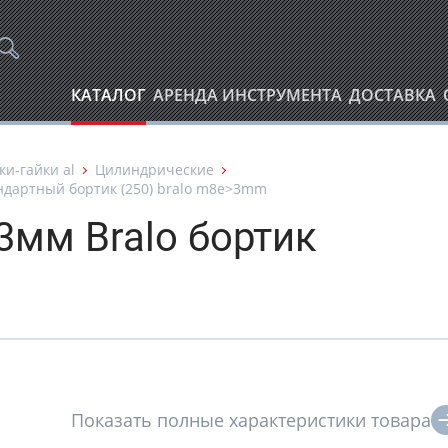
КАТАЛОГ
АРЕНДА ИНСТРУМЕНТА
ДОСТАВКА
ки-гайки аl
Цилиндрические
андартный бортик (250) bralo m8e>3mm
3мм Bralo бортик