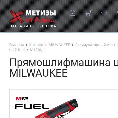
Главная
Каталог
MILWAUKEE
Аккумуляторный инстр
m12 fuel
M12fdgs
Прямошлифмашина ц
MILWAUKEE