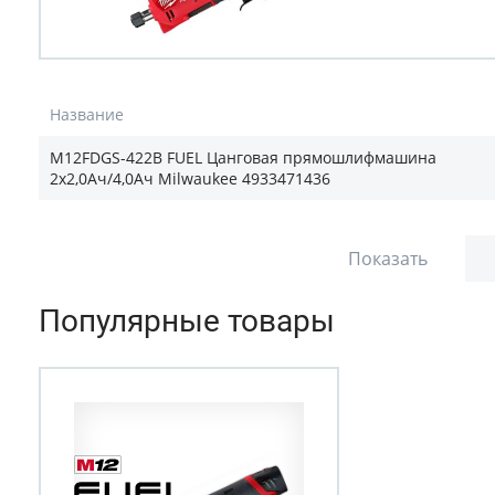
Название
M12FDGS-422B FUEL Цанговая прямошлифмашина
2х2,0Ач/4,0Ач Milwaukee 4933471436
Показать
Популярные товары