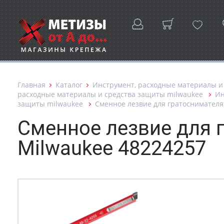
Главная
Каталог
Инструмент, расходные материалы и
расходные материалы и средства защиты milwaukee
Ин
защиты milwaukee
Сменное лезвие для гратоснимателя 
Сменное лезвие для 
Milwaukee 48224257