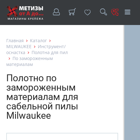
Главная
Каталог
MILWAUKEE
Инструмент/
оснастка
Полотна для пил
По замороженным
материалам
Полотно по
замороженным
материалам для
сабельной пилы
Milwaukee